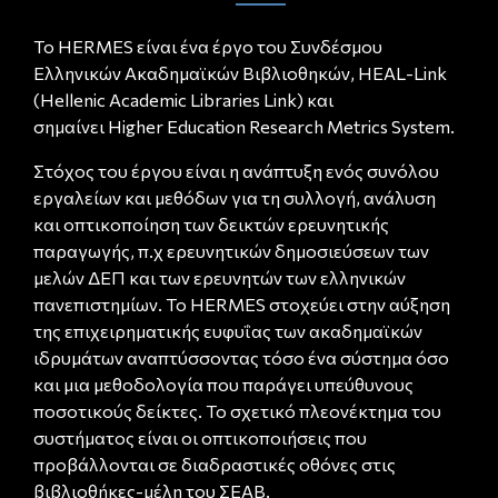
Το HERMES είναι ένα έργο του Συνδέσμου
Ελληνικών Ακαδημαϊκών Βιβλιοθηκών, HEAL-Link
(Hellenic Academic Libraries Link) και
σημαίνει
Higher Education Research Metrics System.
Στόχος του έργου είναι η ανάπτυξη ενός συνόλου
εργαλείων και μεθόδων για τη συλλογή, ανάλυση
και οπτικοποίηση των δεικτών ερευνητικής
παραγωγής, π.χ ερευνητικών δημοσιεύσεων των
μελών ΔΕΠ και των ερευνητών των ελληνικών
πανεπιστημίων.
Το HERMES στοχεύει στην αύξηση
της επιχειρηματικής ευφυΐας των ακαδημαϊκών
ιδρυμάτων αναπτύσσοντας τόσο ένα σύστημα όσο
και μια μεθοδολογία που παράγει υπεύθυνους
ποσοτικούς δείκτες.
Το σχετικό πλεονέκτημα του
συστήματος είναι οι οπτικοποιήσεις που
προβάλλονται σε διαδραστικές οθόνες στις
βιβλιοθήκες-μέλη του ΣΕΑΒ.